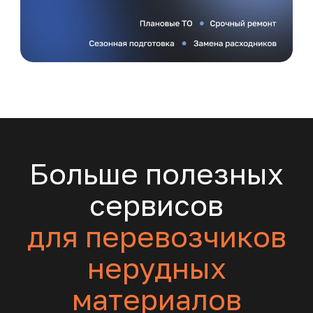
Больше полезных
сервисов
для перевозчиков
нерудных
материалов
Управление
грузоперевозками
ГСМ и топливные
карты